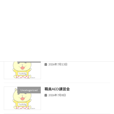
最近の投稿
2年生長瀞林間学校
Uncategorized
2026年7月17日
3年生進路説明会
Uncategorized
2026年7月13日
職員AED講習会
Uncategorized
2026年7月8日