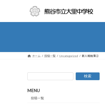
コ
ナ
ン
ビ
テ
ゲ
ン
ー
ツ
シ
へ
ョ
ス
ン
キ
に
ッ
移
プ
動
ホーム
投稿一覧
Uncategorized
新人戦結果②
検索
MENU
投稿一覧