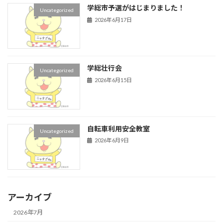
学総市予選がはじまりました！
Uncategorized
2026年6月17日
学総壮行会
Uncategorized
2026年6月15日
自転車利用安全教室
Uncategorized
2026年6月9日
アーカイブ
2026年7月