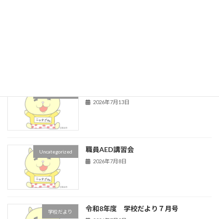
最近の投稿
2年生長瀞林間学校
Uncategorized
2026年7月17日
3年生進路説明会
Uncategorized
2026年7月13日
職員AED講習会
Uncategorized
2026年7月8日
令和8年度 学校だより７月号
学校だより